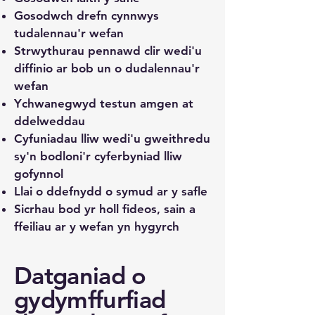
Gosodwch drefn cynnwys
tudalennau'r wefan
Strwythurau pennawd clir wedi'u
diffinio ar bob un o dudalennau'r
wefan
Ychwanegwyd testun amgen at
ddelweddau
Cyfuniadau lliw wedi'u gweithredu
sy'n bodloni'r cyferbyniad lliw
gofynnol
Llai o ddefnydd o symud ar y safle
Sicrhau bod yr holl fideos, sain a
ffeiliau ar y wefan yn hygyrch
Datganiad o
gydymffurfiad