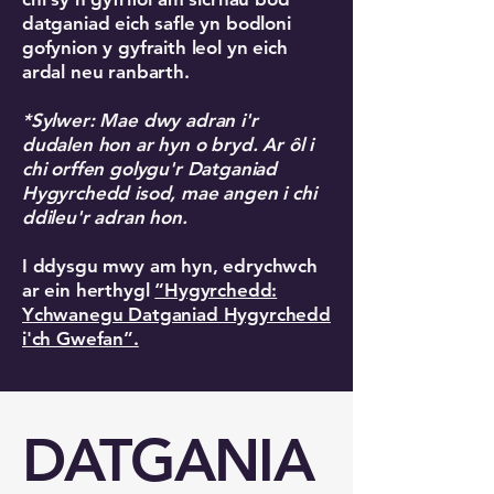
datganiad eich safle yn bodloni
gofynion y gyfraith leol yn eich
ardal neu ranbarth.
*Sylwer: Mae dwy adran i'r
dudalen hon ar hyn o bryd. Ar ôl i
chi orffen golygu'r Datganiad
Hygyrchedd isod, mae angen i chi
ddileu'r adran hon.
I ddysgu mwy am hyn, edrychwch
ar ein herthygl
“Hygyrchedd:
Ychwanegu Datganiad Hygyrchedd
i'ch Gwefan”.
DATGANIA