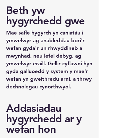
Beth yw
hygyrchedd gwe
Mae safle hygyrch yn caniatáu i
ymwelwyr ag anableddau bori'r
wefan gyda'r un rhwyddineb a
mwynhad, neu lefel debyg, ag
ymwelwyr eraill. Gellir cyflawni hyn
gyda galluoedd y system y mae'r
wefan yn gweithredu arni, a thrwy
dechnolegau cynorthwyol.
Addasiadau
hygyrchedd ar y
wefan hon