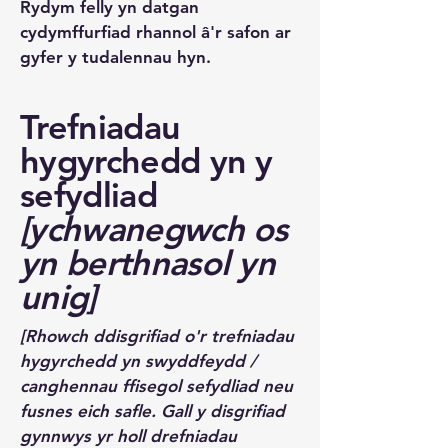
Rydym felly yn datgan
cydymffurfiad rhannol â'r safon ar
gyfer y tudalennau hyn.
Trefniadau
hygyrchedd yn y
sefydliad
[ychwanegwch os
yn berthnasol yn
unig]
[Rhowch ddisgrifiad o'r trefniadau
hygyrchedd yn swyddfeydd /
canghennau ffisegol sefydliad neu
fusnes eich safle. Gall y disgrifiad
gynnwys yr holl drefniadau