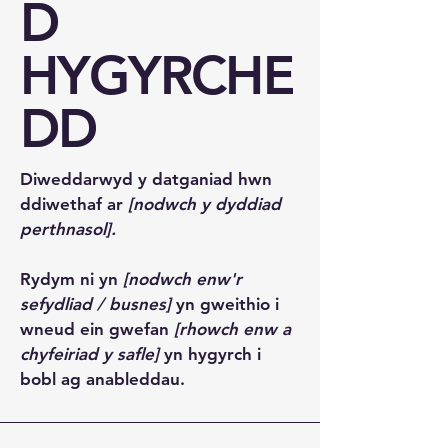
D
HYGYRCHE
DD
Diweddarwyd y datganiad hwn
ddiwethaf ar
[nodwch y dyddiad
perthnasol].
Rydym ni yn
[nodwch enw'r
sefydliad / busnes]
yn gweithio i
wneud ein gwefan
[rhowch enw a
chyfeiriad y safle]
yn hygyrch i
bobl ag anableddau.