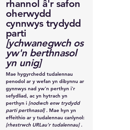
rhannol â'r safon
oherwydd
cynnwys trydydd
parti
[ychwanegwch os
yw'n berthnasol
yn unig]
Mae hygyrchedd tudalennau
penodol ar y wefan yn dibynnu ar
gynnwys nad yw'n perthyn i'r
sefydliad, ac yn hytrach yn
perthyn i
[nodwch enw trydydd
parti perthnasol]
. Mae hyn yn
effeithio ar y tudalennau canlynol:
[rhestrwch URLau'r tudalennau]
.