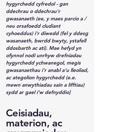
hygyrchedd cyfredol - gan
ddechrau o ddechrau'r
gwasanaeth (ee, y maes parcio a /
neu orsafoedd cludiant
cyhoeddus) i'r diwedd (fel y ddesg
wasanaeth, bwrdd bwyty, ystafell
ddosbarth ac ati). Mae hefyd yn
ofynnol nodi unrhyw drefniadau
hygyrchedd ychwanegol, megis
gwasanaethau i’r anabl a’u lleoliad,
ac ategolion hygyrchedd (e.e.
mewn anwythiadau sain a lifftiau)
sydd ar gael i’w defnyddio]
Ceisiadau,
materion, ac