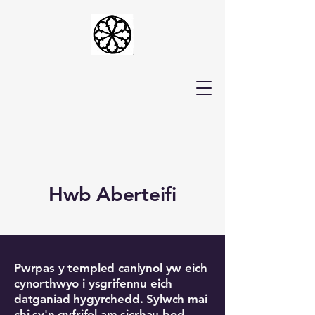
Hwb Aberteifi
Pwrpas y templed canlynol yw eich
cynorthwyo i ysgrifennu eich
datganiad hygyrchedd. Sylwch mai
chi sy'n gyfrifol am sicrhau bod