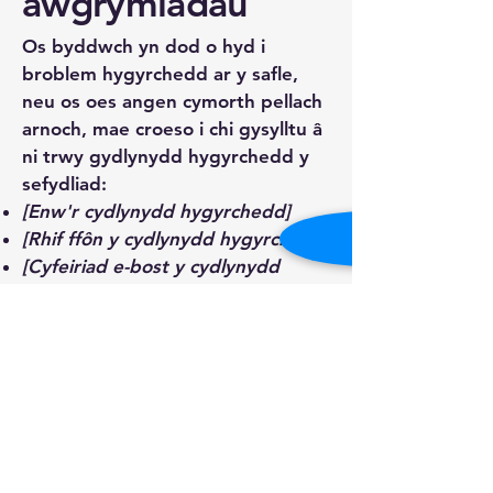
awgrymiadau
Os byddwch yn dod o hyd i
broblem hygyrchedd ar y safle,
neu os oes angen cymorth pellach
arnoch, mae croeso i chi gysylltu â
ni trwy gydlynydd hygyrchedd y
sefydliad:
[Enw'r cydlynydd hygyrchedd]
[Rhif ffôn y cydlynydd hygyrchedd]
[Cyfeiriad e-bost y cydlynydd
hygyrchedd]
[Rhowch unrhyw fanylion cyswllt
ychwanegol os yn berthnasol / ar
gael]
Hwb Aberteifi