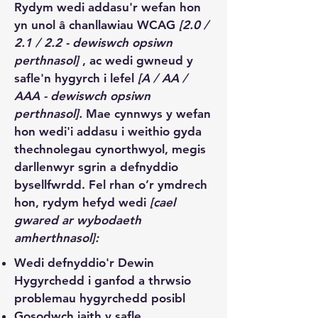
Rydym wedi addasu'r wefan hon
yn unol â chanllawiau WCAG
[2.0 /
2.1 / 2.2 - dewiswch opsiwn
perthnasol]
, ac wedi gwneud y
safle'n hygyrch i lefel
[A / AA /
AAA - dewiswch opsiwn
perthnasol].
Mae cynnwys y wefan
hon wedi'i addasu i weithio gyda
thechnolegau cynorthwyol, megis
darllenwyr sgrin a defnyddio
bysellfwrdd. Fel rhan o’r ymdrech
hon, rydym hefyd wedi
[cael
gwared ar wybodaeth
amherthnasol]:
Wedi defnyddio'r Dewin
Hygyrchedd i ganfod a thrwsio
problemau hygyrchedd posibl
Gosodwch iaith y safle