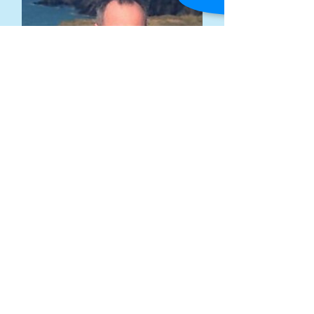
Hedd Ladd-Lewis
Hanesydd