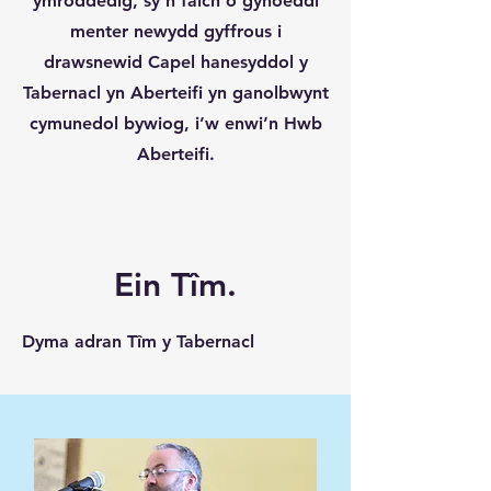
ymroddedig, sy’n falch o gyhoeddi
menter newydd gyffrous i
drawsnewid Capel hanesyddol y
Tabernacl yn Aberteifi yn ganolbwynt
cymunedol bywiog, i’w enwi’n Hwb
Aberteifi.
Ein Tîm.
Dyma adran Tîm y Tabernacl