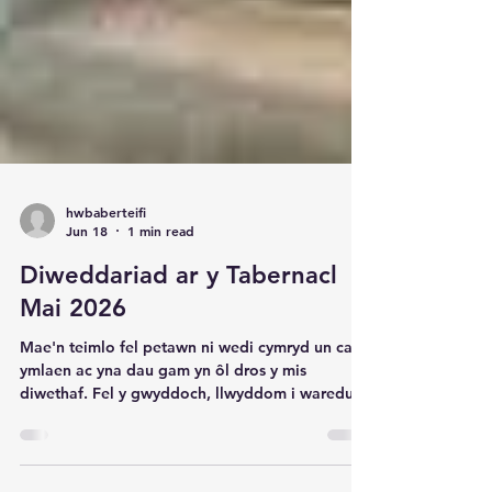
hwbaberteifi
Jun 18
1 min read
Diweddariad ar y Tabernacl
Mai 2026
Mae'n teimlo fel petawn ni wedi cymryd un cam
ymlaen ac yna dau gam yn ôl dros y mis
diwethaf. Fel y gwyddoch, llwyddom i waredu’r
colomennod o atig y Festri, ond bellach maen
nhw wedi dychwelyd. Yn fuan byddwch yn