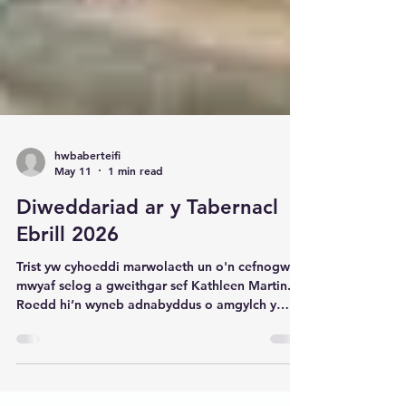
hwbaberteifi
May 11
1 min read
Diweddariad ar y Tabernacl
Ebrill 2026
Trist yw cyhoeddi marwolaeth un o'n cefnogwyr
mwyaf selog a gweithgar sef Kathleen Martin.
Roedd hi’n wyneb adnabyddus o amgylch y
dref, bu’n flaengar mewn nifer o sefydliadau a