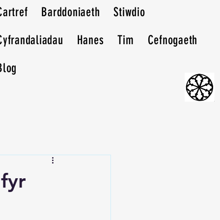
Cartref
Barddoniaeth
Stiwdio
Cyfrandaliadau
Hanes
Tim
Cefnogaeth
Blog
fyr