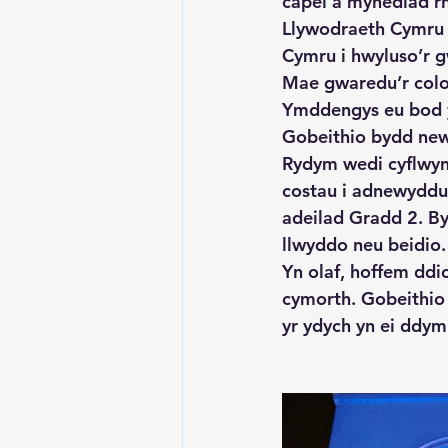
capel â mynediad rh
Llywodraeth Cymru 
Cymru i hwyluso’r g
Mae gwaredu’r colo
Ymddengys eu bod y
Gobeithio bydd new
Rydym wedi cyflwyn
costau i adnewyddu'r
adeilad Gradd 2. B
llwyddo neu beidio.
Yn olaf, hoffem ddi
cymorth. Gobeithio
yr ydych yn ei ddy