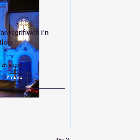
Tanysgrifiwch i'n
Blog
ich ebost
Ymuno
See All