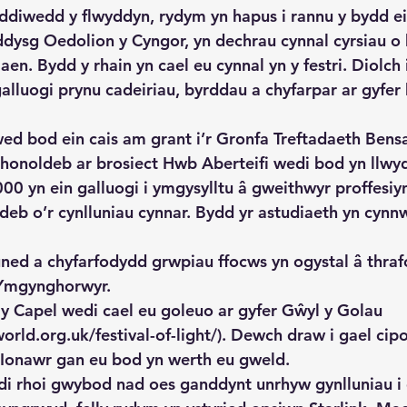
 ddiwedd y flwyddyn, rydym yn hapus i rannu y bydd e
ddysg Oedolion y Cyngor, yn dechrau cynnal cyrsiau o
n. Bydd y rhain yn cael eu cynnal yn y festri. Diolch 
galluogi prynu cadeiriau, byrddau a chyfarpar ar gyfer
 bod ein cais am grant i’r Gronfa Treftadaeth Bensa
chonoldeb ar brosiect Hwb Aberteifi wedi bod yn llwy
0 yn ein galluogi i ymgysylltu â gweithwyr proffesiyn
deb o’r cynlluniau cynnar. Bydd yr astudiaeth yn cynn
ned a chyfarfodydd grwpiau ffocws yn ogystal â thra
 Ymgynghorwyr.
 y Capel wedi cael eu goleuo ar gyfer Gŵyl y Golau
rld.org.uk/festival-of-light/). Dewch draw i gael cipo
 Ionawr gan eu bod yn werth eu gweld.
 rhoi gwybod nad oes ganddynt unrhyw gynlluniau i g