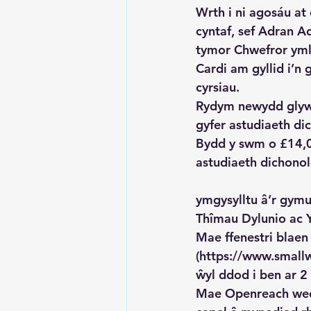
Wrth i ni agosáu at
cyntaf, sef Adran A
tymor Chwefror ymlae
Cardi am gyllid i’n 
cyrsiau.
Rydym newydd glywed
gyfer astudiaeth di
Bydd y swm o £14,00
astudiaeth dichonol
ymgysylltu â’r gymu
Thîmau Dylunio ac
Mae ffenestri blaen
(https://www.smallwo
ŵyl ddod i ben ar 2
Mae Openreach wedi