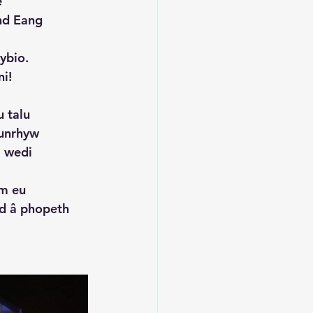
e
nd Eang
ybio.
i!
 talu
 unrhyw
m wedi
am eu
od â phopeth