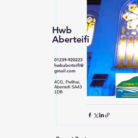
Hwb
Aberteifi
01239-920223
hwbaberteifi@
gmail.com
4CG, Pwllhai,
Aberteifi SA43
1DB