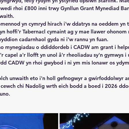
yngrwyd, felly rydym yn ystyried opsiwn Starlink. Ma
wedi rhoi £800 inni trwy Gynllun Grant Mynediad Ba
waith.
mennod yn cymryd hirach i'w ddatrys na oeddem yn t
n hoffi'r Tabernacl cymaint ag y mae llawer ohonom n
yddion cadarnhaol gyda ni i’w rannu yn fuan.
o mynegiadau o ddiddordeb i CADW am grant i helpu
 capel a'r llofft yn unol â'r rheoliadau sy'n gymwys i
ydd CADW yn rhoi gwybod i ni ym mis Ionawr os ydy
olch unwaith eto i'n holl gefnogwyr a gwirfoddolwyr 
 cewch chi Nadolig wrth eich bodd a boed i 2026 dd
muno.