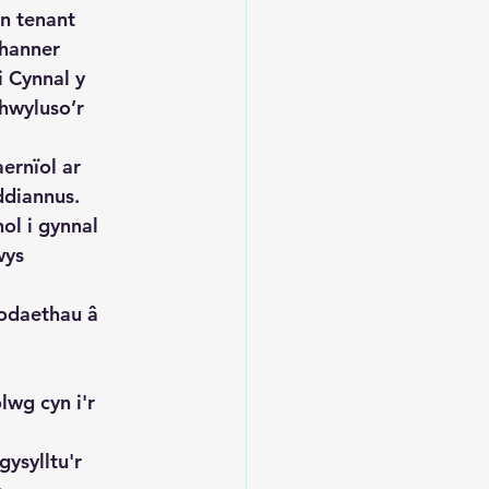
in tenant
 hanner
i Cynnal y
 hwyluso’r
ernïol ar
ddiannus.
ol i gynnal
wys
fodaethau â
lwg cyn i'r
ysylltu'r