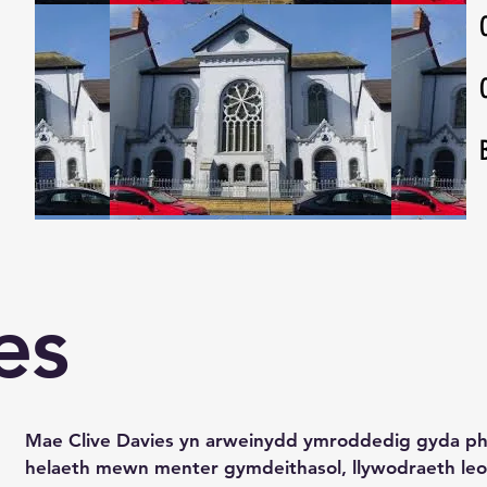
es
Mae Clive Davies yn arweinydd ymroddedig gyda ph
helaeth mewn menter gymdeithasol, llywodraeth leol