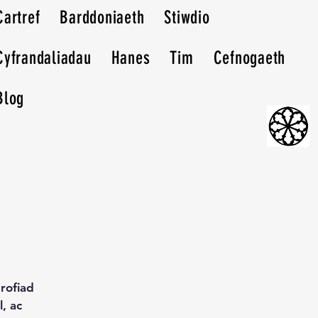
Cartref
Barddoniaeth
Stiwdio
Cyfrandaliadau
Hanes
Tim
Cefnogaeth
Blog
rofiad
, ac