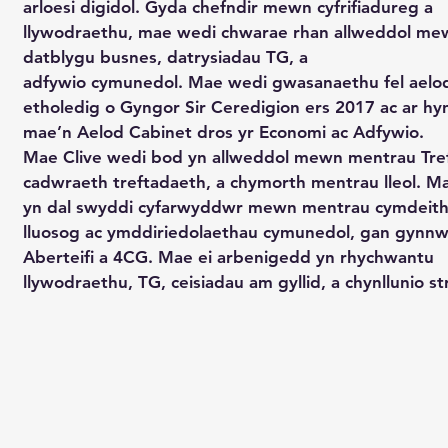
arloesi digidol. Gyda chefndir mewn cyfrifiadureg a
llywodraethu, mae wedi chwarae rhan allweddol me
datblygu busnes, datrysiadau TG, a
adfywio cymunedol. Mae wedi gwasanaethu fel aelo
etholedig o Gyngor Sir Ceredigion ers 2017 ac ar hy
mae’n Aelod Cabinet dros yr Economi ac Adfywio.
Mae Clive wedi bod yn allweddol mewn mentrau Trefi
cadwraeth treftadaeth, a chymorth mentrau lleol. M
yn dal swyddi cyfarwyddwr mewn mentrau cymdeith
lluosog ac ymddiriedolaethau cymunedol, gan gynnw
Aberteifi a 4CG. Mae ei arbenigedd yn rhychwantu
llywodraethu, TG, ceisiadau am gyllid, a chynllunio st