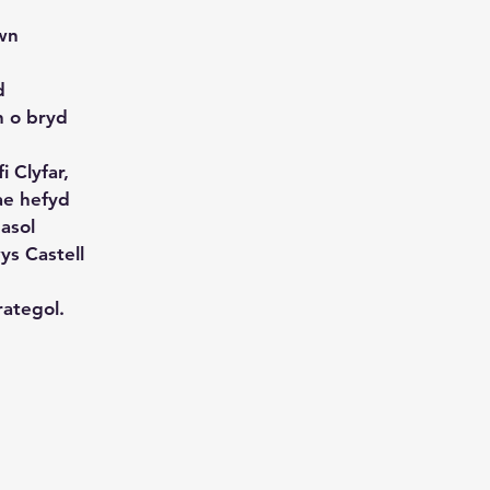
wn
d
n o bryd
 Clyfar,
ae hefyd
asol
ys Castell
rategol.